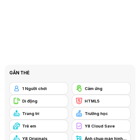
GẮN THẺ
1 Người chơi
Cảm ứng
Di động
HTML5
Trang trí
Trường học
Trẻ em
Y8 Cloud Save
Y8 Originals
Ảnh chụp màn hình Y8