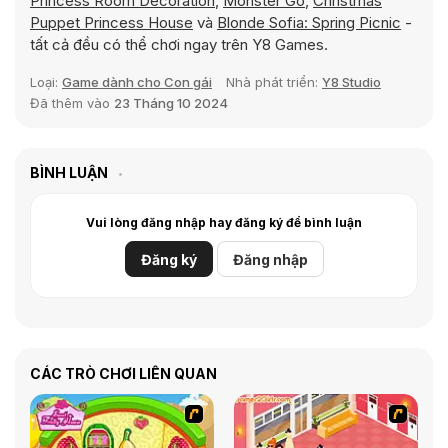
Princess Room Decoration
,
Monster Go
,
Christmas
Puppet Princess House
và
Blonde Sofia: Spring Picnic
-
tất cả đều có thể chơi ngay trên Y8 Games.
Loại:
Game dành cho Con gái
Nhà phát triển:
Y8 Studio
Đã thêm vào
23 Tháng 10 2024
BÌNH LUẬN
Vui lòng đăng nhập hay đăng ký để bình luận
Đăng ký
Đăng nhập
CÁC TRÒ CHƠI LIÊN QUAN