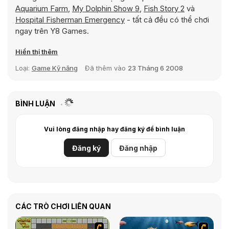
Aquarium Farm
,
My Dolphin Show 9
,
Fish Story 2
và
Hospital Fisherman Emergency
- tất cả đều có thể chơi
ngay trên Y8 Games.
Hiển thị thêm
Loại:
Game Kỹ năng
Đã thêm vào
23 Tháng 6 2008
BÌNH LUẬN
Vui lòng đăng nhập hay đăng ký để bình luận
Đăng ký
Đăng nhập
CÁC TRÒ CHƠI LIÊN QUAN