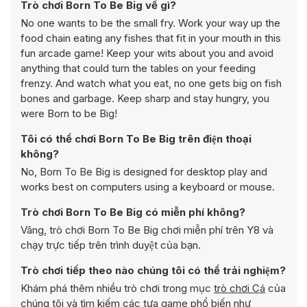
Trò chơi Born To Be Big về gì?
No one wants to be the small fry. Work your way up the
food chain eating any fishes that fit in your mouth in this
fun arcade game! Keep your wits about you and avoid
anything that could turn the tables on your feeding
frenzy. And watch what you eat, no one gets big on fish
bones and garbage. Keep sharp and stay hungry, you
were Born to be Big!
Tôi có thể chơi Born To Be Big trên điện thoại
không?
No, Born To Be Big is designed for desktop play and
works best on computers using a keyboard or mouse.
Trò chơi Born To Be Big có miễn phí không?
Vâng, trò chơi Born To Be Big chơi miễn phí trên Y8 và
chạy trực tiếp trên trình duyệt của bạn.
Trò chơi tiếp theo nào chúng tôi có thể trải nghiệm?
Khám phá thêm nhiều trò chơi trong mục
trò chơi Cá
của
chúng tôi và tìm kiếm các tựa game phổ biến như