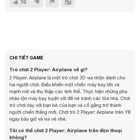
70
CHI TIẾT GAME
Trò chơi 2 Player: Airplane về gì?
2 Player: Airplane là một trò chơi 3D vui nhộn dành cho
hai người chơi. Điều khiển một chiếc máy bay lớn và
mạnh mẽ và thu thập các tinh thể. Thực hiện những pha
nhào lộn máy bay tuyệt vời để né tránh các tòa nhà. Chơi
trò chơi này với bạn bè của bạn và cố gắng trở thành
người chiến thắng mới. Chơi trò 2 Player: Airplane trên Y8
ngay bây giờ và vui vẻ nhé.
Tôi có thể chơi 2 Player: Airplane trên điện thoại
không?