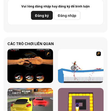
Vui lòng đăng nhập hay đăng ký để bình luận
Đăng ký
Đăng nhập
CÁC TRÒ CHƠI LIÊN QUAN