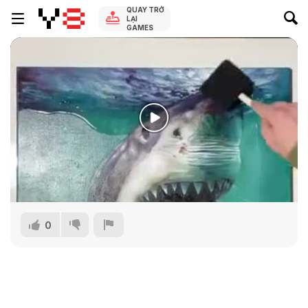
QUAY TRỞ
LẠI
GAMES
0