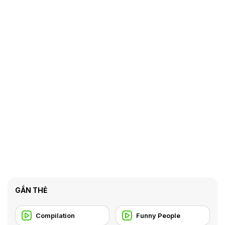
GẮN THẺ
Compilation
Funny People