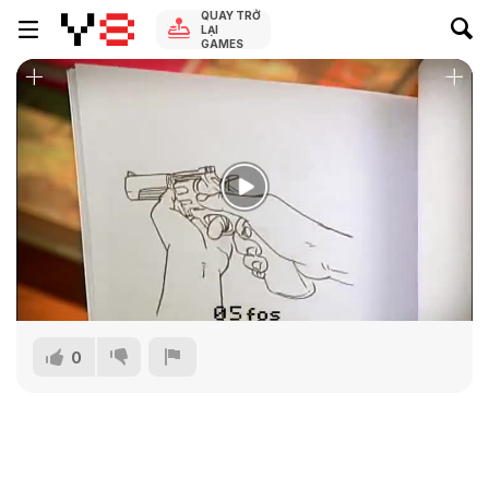
QUAY TRỞ
LẠI
GAMES
0