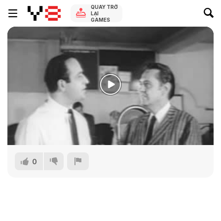
QUAY TRỞ
LẠI
GAMES
0