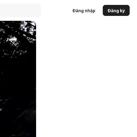
Đăng nhập
Đăng ký
Auto
144p