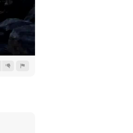
240p
360p
480p
720p