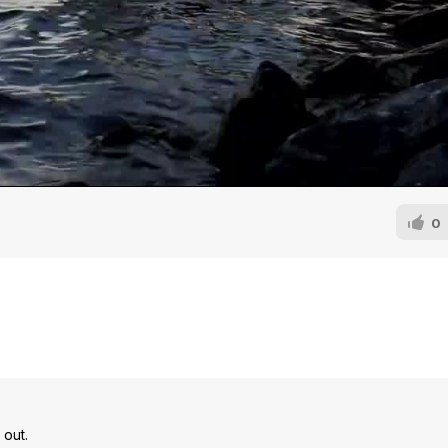
0
 out.