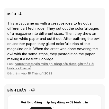
MIÊU TẢ:
This artist came up with a creative idea to try out a
different art technique. They cut out the colorful pages
of a magazine into different sizes. Then they drew an
owl on white paper and cut it out. After outlining the owl
on another paper, they glued colorful strips of the
magazine on it. When the artist was done covering the
owl with the same strips, they pasted it on the paper,
making it a beautiful collage.
Loại:
Video trực tuyến miễn phí hàng đầu được gắn thẻ Hài
hước và Điên rồ
Đã thêm vào
18 Tháng 1 2022
BÌNH LUẬN
Vui lòng đăng nhập hay đăng ký để bình luận