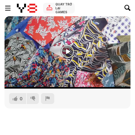
QUAY TRỞ
LẠI
GAMES
0